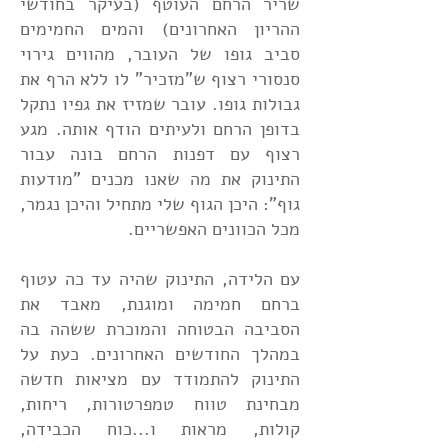
שריר הרחם העוטף (בעיקר בחודשי
ההריון האחרונים) והמים החמימים
סביב גופו של העובר, מהווים גירוי
סנסורי רצוף ש"מזכיר" לו ללא הרף את
גבולות גופו. עובר שמזיז את גפיו נתקל
בדופן הרחם ולעיתים הודף אותה. מגע
רצוף עם דפנות הרחם בונה עבור
התינוק את מה שאנו מכנים "מודעות
גוף": היכן הגוף שלי מתחיל והיכן נגמר,
מכל הכוונים האפשריים.
עם הלידה, התינוק שהיה עד כה עטוף
ברחם חמימה ומוגנת, מאבד את
הסביבה הבטוחה והמוכרת ששהה בה
במהלך החודשים האחרונים. כעת על
התינוק להתמודד עם מציאות חדשה
מבחינת טווח טמפרטורות, ריחות,
קולות, מראות ו...כוח הכבידה,