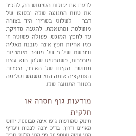
לדעת את יכולות השימוש בה, להכיר
את טווח התנועה שלה ובסופו של
דבר – לשלוט בשרירי היד בצורה
מושלמת ומתואמת, להגעה מדויקת
עד לחפץ המוגש. פעולה פשוטה זו
כמו אחיזת חפץ אינה מובנת מאליה
ודורשת שילוב של מספר מיומנויות
מורכבות, כשהבסיס שלהן הוא עצם
תחושת הקיום של האיבר, היכרות
הפונקציה אותה הוא משמש ושליטה
בטווח התנועה שלו.
מודעות גוף חסרה או
חלקית
תינוק שמודעות גופו אינה מבוססת יחוש
מאויים ודרוך, בד"כ ירבה לבכות ויעדיף
מגע עמוק ועוטף על פני מגע מלטף. סביר