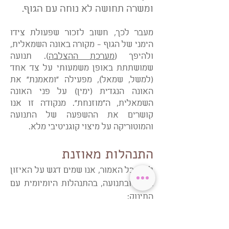
ומשרה תחושה לא נוחה עם הגוף.
מעבר לכך, חשוב לזכור שפעולת צידו
הימני של הגוף - מקורה באונה השמאלית,
ולהיפך (
מערכת ההצלבה
). תנועה
שמושתתת באופן משמעותי על צד אחד
(למשל, שמאל), מפעילה "ומאמנת" את
האונה הנגדית (ימין) על פני האונה
השמאלית, ה"מוזנחת". מנקודה זו אנו
קושרים את ההשפעה של התנועה
והמוטוריקה על מיצוי קוגניטיבי מלא.
התנהלות מאוזנת
לאור כל האמור, אנו שמים דגש על האיזון
במגע ובתנועה, בהתנהלות היומיומית עם
התינוק:
יש לחשוף תינוק לשכיבה בכל המנחים: על