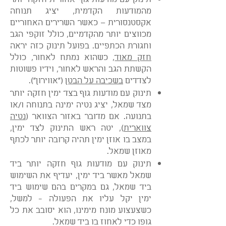
מהמודעות הקדמית, יציג תנוחה
אקסטנסורית – כאשר השרירים האחוריים
מכווצים יותר מהקדמיים, כולל זוקפי הגב
וחגורת הכתפיים. בפועל תינוק כזה יראה
חזק מאוד
, כשהוא נמתח לאחור, כולל
הקשתת הגב והראש לאחור, וידיו פשוטות
לצדדים
בשכיבה על הבטן
("אווירון").
תינוק עם מודעות גוף בצד ימין חזקה יותר
מצד שמאל, יציג נטיה ימינה בתנוחה ו/או
בתנועה. אם מדובר באזור הצוואר (
נטיה
צווארית
), יטה ראש התינוק לצד ימין,
במצב בו אוזן ימין תהיה קרובה יותר לכתף
מאוזן שמאל.
תינוק עם מודעות גוף חזקה יותר ביד
שמאל מאשר ביד ימין, יעדיף את השימוש
ביד שמאל, גם במקרים בהם שימוש ביד
ימין יקל עליו את הפעולה - למשל,
כשצעצוע מונח מימינו, הוא יסובב את כל
גופו כדי לאחוז בו ביד שמאל.