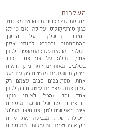
השלכות
מודעות גוף ראשונית שאינה מאוזנת,
כגון
טורטיקוליס
, עלולה (אם כי לא
תמיד) להשליך על המשך
ההתפתחות ולהביא לחוסר איזון
בשלבים הבאים כגון:
התהפכות
לכוון
אחד,
זחילה
על צד אחד וכו').
בשלבים מאוחרים יותר ניתן לראות
תינוקות שעולים מדרגות רק עם רגל
אחת, מסתובבים סביב עצמם רק
לכוון אחד, מציירים עיגולים רק לכוון
אחד וכד' (הכל לאותו כוון).
חד-צידיות כזו של תנועה מוטורית
אינה מאפשרת לגוף את מיצוי מכלול
היכולות שלו, מגבילה את מידת
הקואורדינציה והיעילות המוטורית