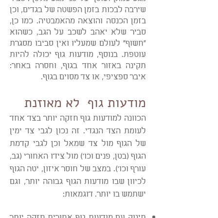
שירבה לבכות בזמן הפשטה של בגדים, וכן
בזמן הכנסה והוצאה מהאמבטיה. כמו כן,
סביר שלא יאהב לשכב על הגב, כשהוא
"חשוף" לעולם שמעליו ואין סביבו מסגרת
עוטפת. בנוסף, מודעות גוף יכולה להיות
תקינה באזור אחד בגוף, וחסרה באחר:
איבר ספציפי, או צד מסוים בגוף.
מודעות גוף לא מאוזנת
הכוונה למודעות גוף חזקה יותר בצד אחד
לעומת הצד הנגדי. זה נכון לגבי צד ימין
של הגוף מול צד שמאל וכן לגבי קדמת
הגוף (בטן, פנים וכו') מול צידו האחורי (גב,
עורף וכו'). במצב של חוסר איזון, יטה הגוף
לכיוון שבו מודעות הגוף גבוהה יותר, וגם
ישתמש בו יותר. דוגמאות:
תינוק עם מודעות גוף אחורית חזקה יותר