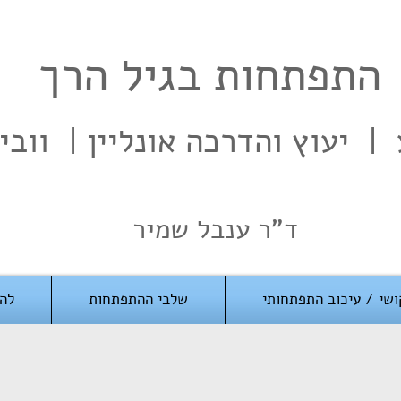
התפתחות בגיל הרך
יעוץ והדרכה אונליין | וובינ
ד"ר ענבל שמיר
ושי / עיכוב התפתחותי
שלבי ההתפתחות
להו