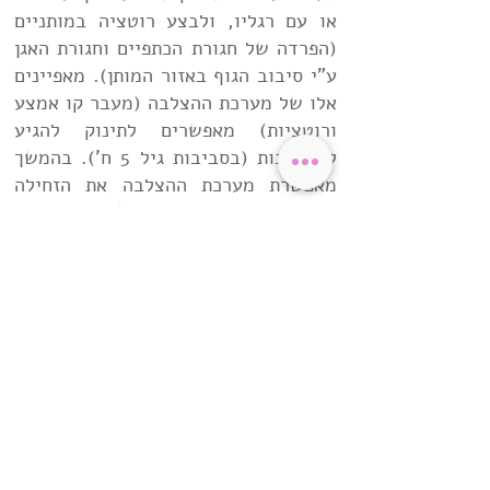
או עם רגליו, ולבצע רוטציה במותניים
(הפרדה של חגורת הכתפיים וחגורת האגן
ע"י סיבוב הגוף באזור המותן). מאפיינים
אלו של מערכת ההצלבה (מעבר קו אמצע
ורוטציות) מאפשרים לתינוק להגיע
ל
התהפכות
(בסביבות גיל 5 ח'). בהמשך
מאפשרת מערכת ההצלבה את ה
זחילה
התקינה באמצעות הפעלה של האלכסונים
(יד ורגל נגדית).