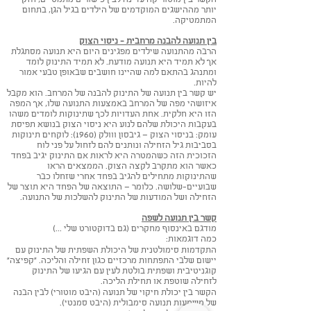
יותר מההישגים המוקדמים של הילדים בגיל הגן, בתחום
המתמטיקה.
בין תנועה להבנה מרחבית - ניסוי הצוק
הרבה מהתנועה שילדים מפגינים היום היא תנועה מסתגלת
אך לא תמיד היא תנועה מודעת. לא תמיד התינוק לומד
ומתנהג בהתאם למה שהיינו חושבים שבאופן טבעי אמור
להיות.
יש קשר בין תנועה של התינוק להבנה של המרחב. הוא מקבל
איזושהי מפה של המרחב באמצעות התנועה שלו, אך המפה
הזו היא חלקית. אחת העדויות לכך שתינוקות לומדים משהו
בעקבות היכולת שלהם לנוע היא ניסוי הצוק בנושא תפיסת
עומק: בניסוי הצוק – גיבסון ווולק (1960): לוקחים תינוקות
בסביבות גיל הזחילה ונותנים להם לזחול על פני לוח
הזכוכית הזה כשהמטרה היא לראות אם התינוק יגיב בפחד
כאשר הוא מתקרב לקצה הצוק. הממצאים הראו
שהתינוקות מתחילים להגיב בפחד אחרי שזחלו כבר
שבועיים-שלושה. כלומר – התוצאה של הפחד היא תוצר של
הזחילה ושל המודעות של התינוק להשלכות של התנועה.
קשר בין תנועה לשפה
מודגם באינסוף מחקרים (גם בדוקטורט שלי ...)
כמה דוגמאות:
התקדמות סימולטנית של היכולת השפתית של התינוק עם
יישום שלבי התפתחות מרכזיים כגון זחילה והליכה. "קפיצה"
קוגניטיבית ושפתית בולטת לעין עם הגיעו של התינוק
לזחילה שוטפת או תחילת הליכה.
הקשר בין יכולת חיקוי של תנועה (היבט מוטורי) לבין הבנה
של משמעות תנועה סימבולית (היבט סמנטי).