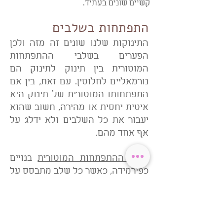
קשיים שונים בעתיד.
התפתחות בשלבים
התינוקות שלנו שונים זה מזה ולכן
הפערים בשלבי ההתפתחות
המוטורית בין תינוק לתינוק הם
נורמאליים לחלוטין. עם זאת, בין אם
התפתחותו המוטורית של תינוק היא
איטית יחסית או מהירה, חשוב שהוא
יעבור את כל השלבים ולא ידלג על
אף אחד מהם.
שלבי ההתפתחות המוטורית
בנויים
כפירמידה, כאשר כל שלב מתבסס על
השלב הקודם ודורש את מיצויו.
מסיבה זו, למשל, אין להושיב או
להעמיד תינוק, טרם עשה זאת