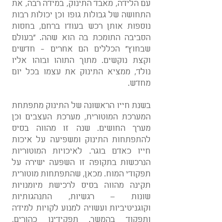
עם הלידה, מאבד התינוק, במידה רבה, את
התחושה של גבולות גופו וכן יכולות רבות
נוספות אותן רכש בעודו ברחם, בחסות
הסביבה התומכת בה הוא שהה. "בעולם
שבחוץ" הכללים הם אחרים - חדשים
וקצת נוקשים. מתוך התוהו ובוהו אליו
נולד, ממציא התינוק את עצמו בכל יום
מחדש.
בשנת חייו הראשונה של התינוק מתפתחת
המערכת המוטורית, מערכת העצבים וכן
מערך החושים. שנה זו מהווה בסיס
להתפתחות התינוק ומשפיעה על איכות
חייו כאדם בוגר. לאיכויות המוטוריות
הנרכשות בתקופה זו השפעה ישירה על
תפקודי המוח. מכאן, שהתפתחות מוטורית
תקינה מהווה בסיס לרכישת מיומנויות
שונות – רגשיות, התנהגותיות
וקוגניטיביות ועשויה למנוע לקויות למידה
ותפקוד בהמשך. תפקידינו כהורים,