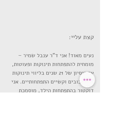
קצת עליי:
נעים מאוד! אני ד"ר ענבל שמיר –
מומחית להתפתחות תינוקות ופעוטות,
עם ניסיון של 21 שנים בליווי תינוקות
עם עיכובים וקשיים התפתחותיים. אני
דוקטור בהתפתחות הילד, מוסמכת
Child’Space ושיטת ורדי, ולשעבר
מרצה באקדמיה לחינוך מיוחד ולגיל
הרך.
ב-2024 הקמתי את Primes – מרכז
להתפתחות הילד בניו ג'רזי, בו אני